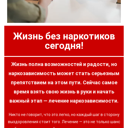
Жизнь без наркотиков
сегодня!
Жизнь полна возможностей и радости, но
наркозависимость может стать серьезным
препятствием на этом пути. Сейчас самое
время взять свою жизнь в руки и начать
важный этап — лечение наркозависимости.
Никто не говорит, что это легко, но каждый шаг в сторону
выздоровления стоит того. Лечение — это не только шанс